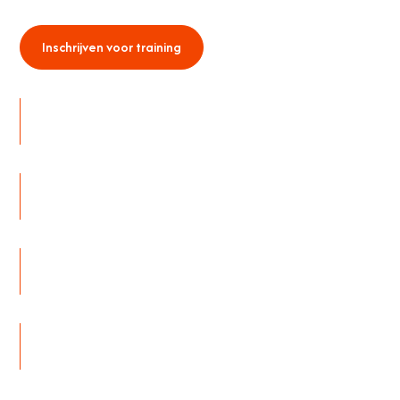
Inschrijven voor training
Bekijk startdata
Duur training
180 dagen met 6 intensieve trainingsdagen
Investering
€ 6.750,- p.p.
Doelgroep
Directie, bestuurders en senior executives
Groepsgrootte
Maximaal 8 deelnemers