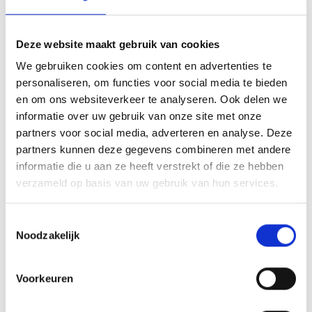
Bekijk planning
Trainingsdagen
Deze website maakt gebruik van cookies
15 september
9:00
-
17:00
We gebruiken cookies om content en advertenties te
13 oktober
9:00
-
17:00
personaliseren, om functies voor social media te bieden
17 november
9:00
-
17:00
en om ons websiteverkeer te analyseren. Ook delen we
18 november
9:00
-
17:00
informatie over uw gebruik van onze site met onze
9 februari
9:00
-
17:00
partners voor social media, adverteren en analyse. Deze
30 maart
9:00
-
17:00
partners kunnen deze gegevens combineren met andere
informatie die u aan ze heeft verstrekt of die ze hebben
verzameld op basis van uw gebruik van hun services.
Zet mij op de wachtlijst
Toestemmingsselectie
Noodzakelijk
14 april 2027
Voorkeuren