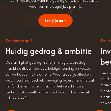
Een strak traject waarin je gedrag ontwikkelt, toepast en
verankert in je dagelijkse praktijk.
Schrijf je nu in
Trainingsdag 1
Train
Huidig gedrag & ambitie
In
be
De start ligt bij gedrag, niet bij strategie. Deze dag
maakt zichtbaar hoe jouw huidige houding en keuzes
Gedrag
zich verhouden tot je ambitie. Waar creëer je effect en
houdin
waar houd je onbedoeld beweging tegen. Hier ontstaat
motiva
het fundament: scherp inzicht in het verschil tussen
blootg
gedrag dat vanzelf gaat en gedrag dat daadwerkelijk
plaats
richting geeft.
bewegi