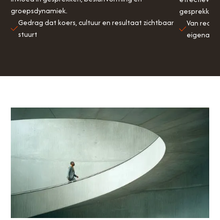
groepsdynamiek.
gesprekken.
Gedrag dat koers, cultuur en resultaat zichtbaar
Van reage
stuurt
eigenaar