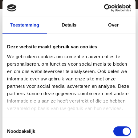
Toestemming
Details
Over
Gedragsverandering in jouw
sector
Deze website maakt gebruik van cookies
We gebruiken cookies om content en advertenties te
Elke omgeving vraagt om ander gedrag. Zie hier hoe gedrag
personaliseren, om functies voor social media te bieden
invloed heeft op samenwerking, besluitvorming en resultaat in
en om ons websiteverkeer te analyseren. Ook delen we
jouw sector.
informatie over uw gebruik van onze site met onze
partners voor social media, adverteren en analyse. Deze
partners kunnen deze gegevens combineren met andere
informatie die u aan ze heeft verstrekt of die ze hebben
Meer informatie
verzameld op basis van uw gebruik van hun services.
Toestemmingsselectie
Noodzakelijk