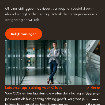
Of je nu leidinggeeft, adviseert, verkoopt of specialist bent:
elke rol vraagt ander gedrag. Ontdek de trainingen waarin je
dat gedrag ontwikkelt.
Bekijk trainingen
Leiderschapstraining voor C-level
Leiderscha
Voor CEO’s en bestuurders die weten dat strategie
Voor manager
pas werkt als hun gedrag richting geeft. Vergroot je
activeren i
invloed in gesprekken, besluitvorming en
effectiever 