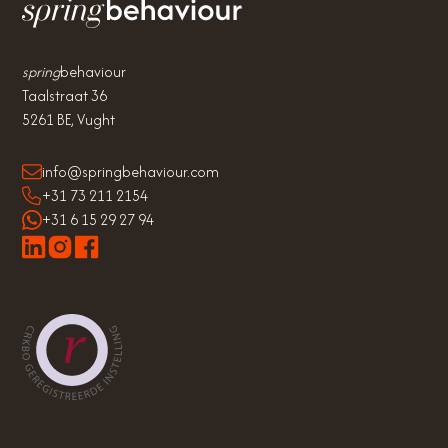
spring
behaviour
Taalstraat 36
5261 BE, Vught
info@springbehaviour.com
+31 73 211 2154
+31 6 15 29 27 94