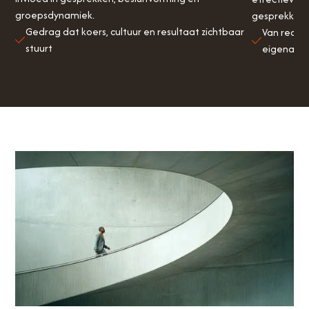
groepsdynamiek.
gesprekken.
Gedrag dat koers, cultuur en resultaat zichtbaar
Van reage
stuurt
eigenaar