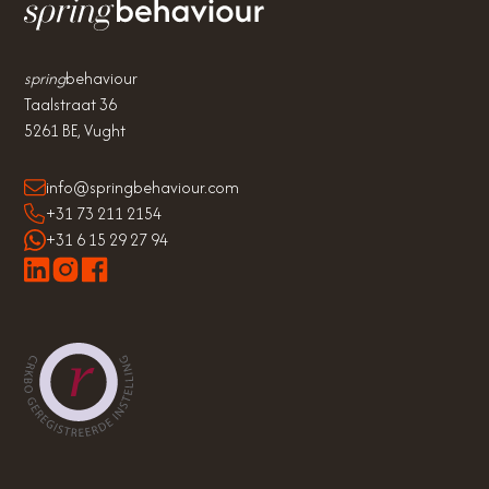
spring
behaviour
Taalstraat 36
5261 BE, Vught
info@springbehaviour.com
+31 73 211 2154
+31 6 15 29 27 94