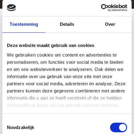
Toestemming
Details
Over
Gedragsverandering in jouw
sector
Deze website maakt gebruik van cookies
We gebruiken cookies om content en advertenties te
Elke omgeving vraagt om ander gedrag. Zie hier hoe gedrag
personaliseren, om functies voor social media te bieden
invloed heeft op samenwerking, besluitvorming en resultaat in
en om ons websiteverkeer te analyseren. Ook delen we
jouw sector.
informatie over uw gebruik van onze site met onze
partners voor social media, adverteren en analyse. Deze
partners kunnen deze gegevens combineren met andere
informatie die u aan ze heeft verstrekt of die ze hebben
Meer informatie
verzameld op basis van uw gebruik van hun services.
Toestemmingsselectie
Noodzakelijk