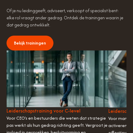
Of je nu leidinggeeft, adviseert, verkoopt of specialist bent:
elke rol vraagt ander gedrag. Ontdek de trainingen waarin je
dat gedrag ontwikkelt.
Bekijk trainingen
Leiderschapstraining voor C-level
Leiderscha
Voor CEO’s en bestuurders die weten dat strategie
Voor manager
pas werkt als hun gedrag richting geeft. Vergroot je
activeren i
invloed in gesprekken, besluitvorming en
effectiever 