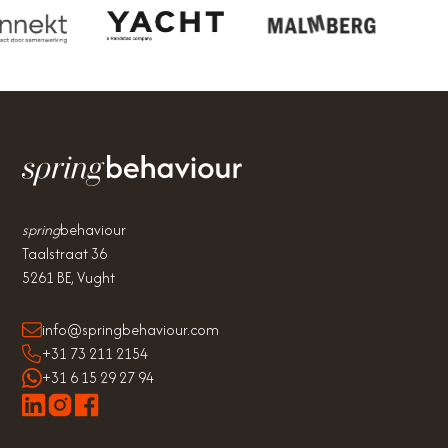
spring
behaviour
Taalstraat 36
5261 BE, Vught
info@springbehaviour.com
+31 73 211 2154
+31 6 15 29 27 94