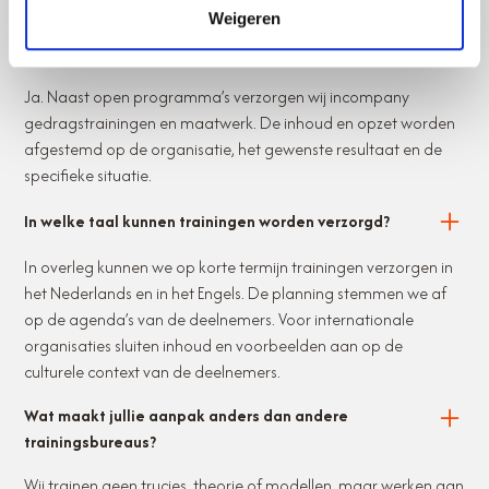
Weigeren
Bieden jullie ook maatwerk of incompany trajecten
aan?
Ja. Naast open programma’s verzorgen wij incompany
gedragstrainingen en maatwerk. De inhoud en opzet worden
afgestemd op de organisatie, het gewenste resultaat en de
specifieke situatie.
In welke taal kunnen trainingen worden verzorgd?
In overleg kunnen we op korte termijn trainingen verzorgen in
het Nederlands en in het Engels. De planning stemmen we af
op de agenda’s van de deelnemers. Voor internationale
organisaties sluiten inhoud en voorbeelden aan op de
culturele context van de deelnemers.
Wat maakt jullie aanpak anders dan andere
trainingsbureaus?
Wij trainen geen trucjes, theorie of modellen, maar werken aan