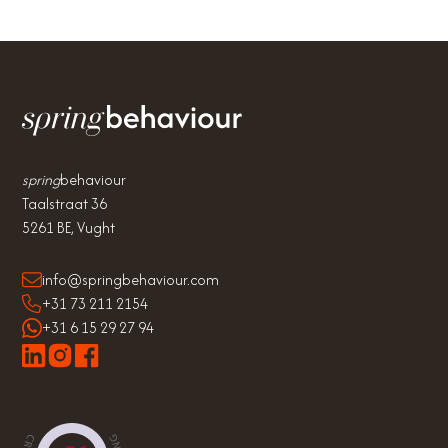
spring
behaviour
Taalstraat 36
5261 BE, Vught
info@springbehaviour.com
+31 73 211 2154
+31 6 15 29 27 94