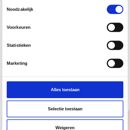
Toestemmingsselectie
Noodzakelijk
Telefoonnummer
Voorkeuren
Wie ben je?
Statistieken
Management
Consulting
Marketing
Sales
Specialist
HR
Overig
Waar kunnen wij je mee helpen?
Alles toestaan
Selectie toestaan
Weigeren