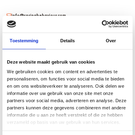
info@springbehaviour.com
+31 73 211 2154
+31 6 14 77 20 38
Taalstraat 36, 5261 BE, Vught
Toestemming
Details
Over
Voornaam
Deze website maakt gebruik van cookies
We gebruiken cookies om content en advertenties te
personaliseren, om functies voor social media te bieden
en om ons websiteverkeer te analyseren. Ook delen we
Achternaam
informatie over uw gebruik van onze site met onze
partners voor social media, adverteren en analyse. Deze
partners kunnen deze gegevens combineren met andere
informatie die u aan ze heeft verstrekt of die ze hebben
E-mail
verzameld op basis van uw gebruik van hun services.