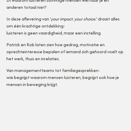
En waarom luisteren sommige mensen wel naar je en
anderen totaal niet?
In deze aflevering van '
your impact. your choice
.' draait alles
om één krachtige ontdekking:
luisteren is geen vaardigheid, maar een instelling.
Patrick en Rob laten zien hoe gedrag, motivatie en
oprechteinteresse bepalen of iemand zich gehoord voelt op
het werk, thuis en inrelaties.
Van managementteams tot familiegesprekken:
wie begrijpt waarom mensen luisteren, begrijpt ook hoe je
mensen in beweging krijgt.