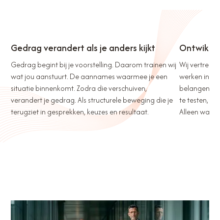
Gedrag verandert als je anders kijkt
Ontwikkel
Gedrag begint bij je voorstelling. Daarom trainen wij
Wij vertrekke
wat jou aanstuurt. De aannames waarmee je een
werken in ec
situatie binnenkomt. Zodra die verschuiven,
belangen. Tr
verandert je gedrag. Als structurele beweging die je
te testen, aa
terugziet in gesprekken, keuzes en resultaat.
Alleen wat zi