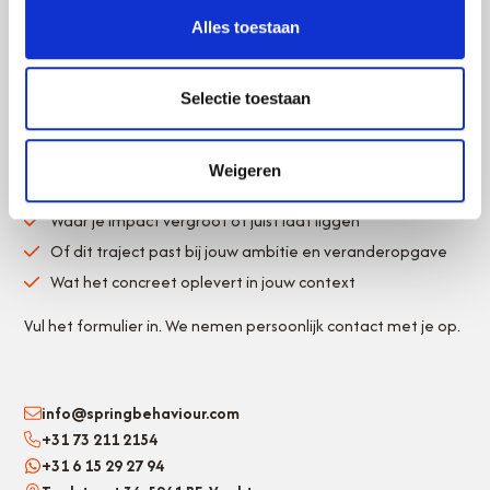
bepalend te maken?
Alles toestaan
Je weet nu waarom gedrag het verschil maakt. De vraag is
wat jij ermee doet.
Selectie toestaan
In een kennismaking van 15 minuten krijg je scherp:
Weigeren
Welk gedrag van jou nu het verschil maakt
Waar je impact vergroot of juist laat liggen
Of dit traject past bij jouw ambitie en veranderopgave
Wat het concreet oplevert in jouw context
Vul het formulier in. We nemen persoonlijk contact met je op.
info@springbehaviour.com
+31 73 211 2154
+31 6 15 29 27 94