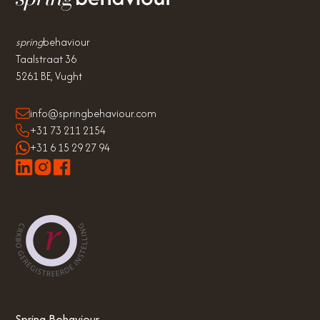
spring
behaviour
Taalstraat 36
5261 BE, Vught
info@springbehaviour.com
+31 73 211 2154
+31 6 15 29 27 94
Spring Behaviour