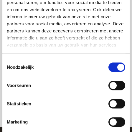
personaliseren, om functies voor social media te bieden
verwerken;
en om ons websiteverkeer te analyseren. Ook delen we
informatie over uw gebruik van onze site met onze
5. indien u bezwaar wenst te maken.
partners voor social media, adverteren en analyse. Deze
U kunt dit verzoek indienen via het emailadres
partners kunnen deze gegevens combineren met andere
info@springbehaviour.com of via het postadres:
informatie die u aan ze heeft verstrekt of die ze hebben
verzameld op basis van uw gebruik van hun services.
Springbehaviour B.V.
Taalstraat 36
Toestemmingsselectie
Noodzakelijk
5261 BE VUGHT
Nederland
Voorkeuren
Statistieken
Marketing