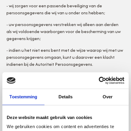
- wij zorgen voor een passende beveiliging van de
persoonsgegevens die wij van u onder ons hebben;
- uw persoonsgegevens verstrekken wij alleen aan derden
als wij voldoende waarborgen voor de bescherming van uw
gegevens krijgen;
- indien u het niet eens bent met de wijze waarop wij met uw
persoonsgegevens omgaan, kunt u daarover een klacht
indienen bij de Autoriteit Persoonsgegevens.
In de volgende situaties kunt u bij ons een verzoek indienen:
1. indien u wilt weten welke persoonsgegevens wij van u
verwerken;
Toestemming
Details
Over
2. indien u uw persoonsgegevens wilt laten aanpassen;
Deze website maakt gebruik van cookies
3. indien u uw persoonsgegevens wilt laten verwijderen;
We gebruiken cookies om content en advertenties te
4. indien u wilt dat wij uw persoonsgegevens beperkt