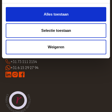
Alles toestaan
spring
behaviour
Selectie toestaan
Taalstraat 36
5261 BE, Vught
Weigeren
info@springbehaviour.com
+31 73 211 2154
+31 6 15 29 27 94